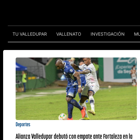
TU VALLEDUPAR
VALLENATO
INVESTIGACIÓN
M
Deportes
Alianza Valledupar debutó con empate ante Fortaleza en la