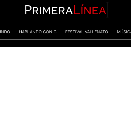
Primera
Línea
UNDO
HABLANDO CON C
FESTIVAL VALLENATO
MÚSIC