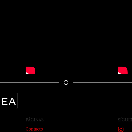
nea
PÁGINAS
SÍGUE
Contacto