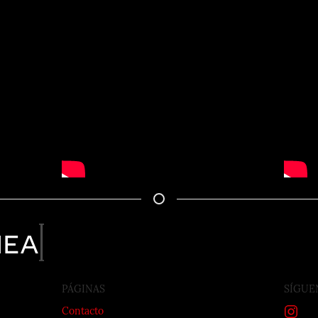
nea
PÁGINAS
SÍGUE
Contacto