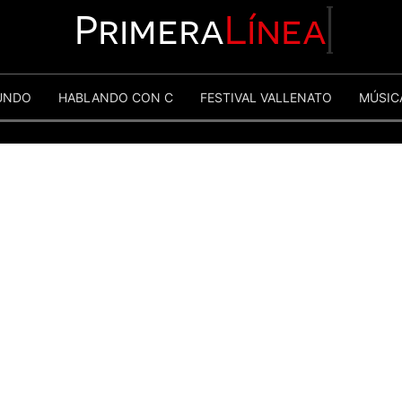
Primera
Línea
UNDO
HABLANDO CON C
FESTIVAL VALLENATO
MÚSIC