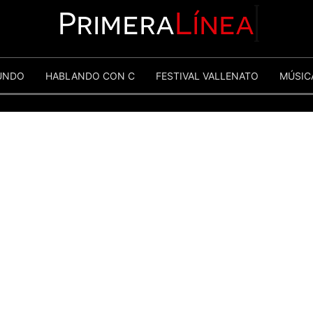
Primera
Línea
UNDO
HABLANDO CON C
FESTIVAL VALLENATO
MÚSIC