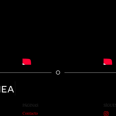
nea
PÁGINAS
SÍGUE
Contacto