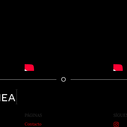
nea
PÁGINAS
SÍGUE
Contacto