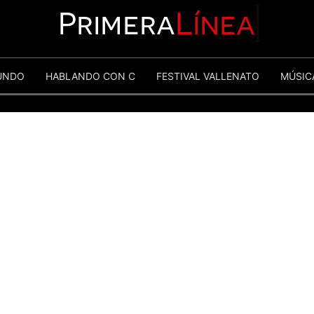
Primera
Línea
UNDO
HABLANDO CON C
FESTIVAL VALLENATO
MÚSIC