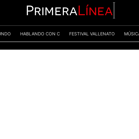
Primera
Línea
UNDO
HABLANDO CON C
FESTIVAL VALLENATO
MÚSIC