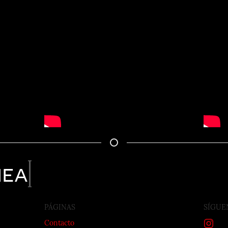
nea
PÁGINAS
SÍGUE
Contacto