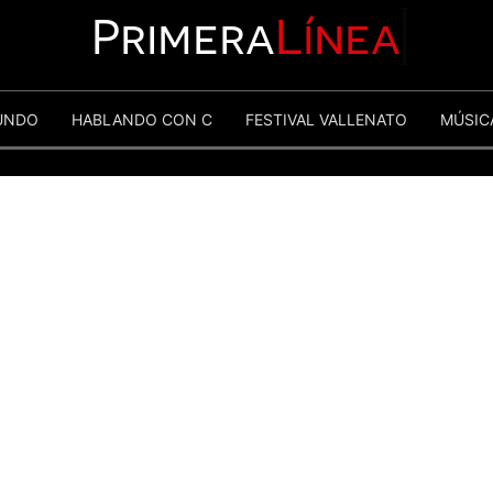
Primera
Línea
UNDO
HABLANDO CON C
FESTIVAL VALLENATO
MÚSIC