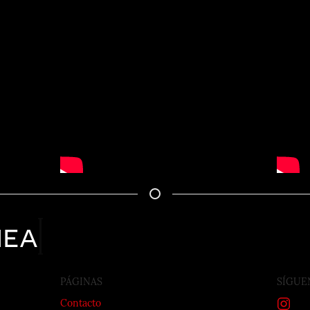
nea
PÁGINAS
SÍGUE
Contacto