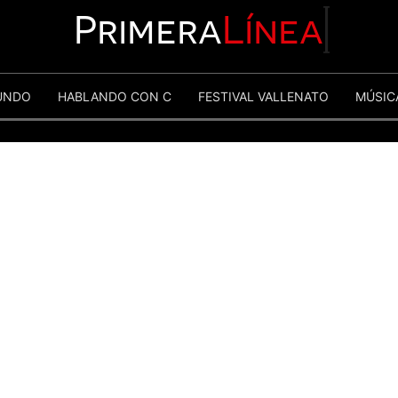
Primera
Línea
UNDO
HABLANDO CON C
FESTIVAL VALLENATO
MÚSIC