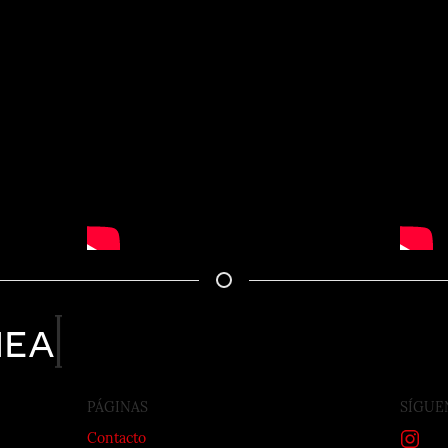
nea
PÁGINAS
SÍGUE
Contacto