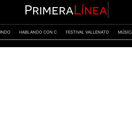
Primera
Línea
UNDO
HABLANDO CON C
FESTIVAL VALLENATO
MÚSIC