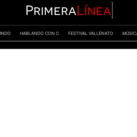
Primera
Línea
UNDO
HABLANDO CON C
FESTIVAL VALLENATO
MÚSIC