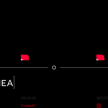
nea
PÁGINAS
SÍGUE
Contacto