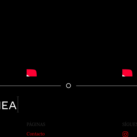
nea
PÁGINAS
SÍGUE
Contacto