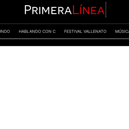
Primera
Línea
UNDO
HABLANDO CON C
FESTIVAL VALLENATO
MÚSIC