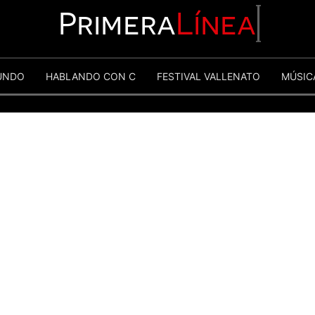
Primera
Línea
UNDO
HABLANDO CON C
FESTIVAL VALLENATO
MÚSIC