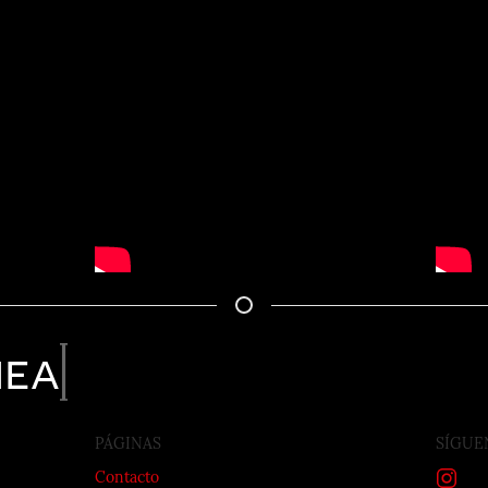
nea
PÁGINAS
SÍGUE
Contacto