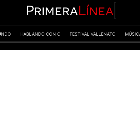
Primera
Línea
UNDO
HABLANDO CON C
FESTIVAL VALLENATO
MÚSIC