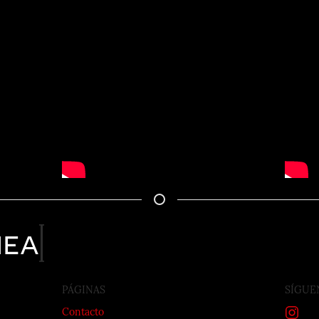
nea
PÁGINAS
SÍGUE
Contacto