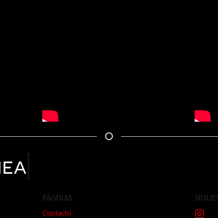
nea
PÁGINAS
SÍGUE
Contacto