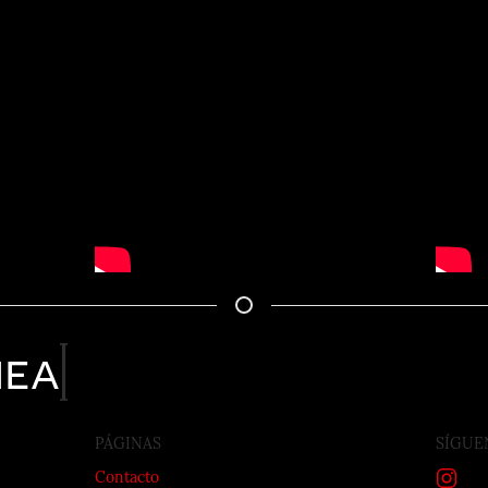
nea
PÁGINAS
SÍGUE
Contacto