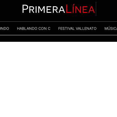
Primera
Línea
UNDO
HABLANDO CON C
FESTIVAL VALLENATO
MÚSIC