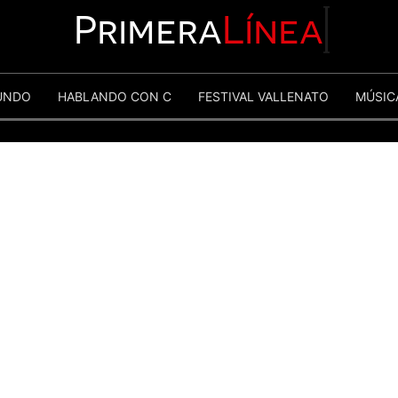
Primera
Línea
UNDO
HABLANDO CON C
FESTIVAL VALLENATO
MÚSIC