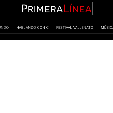
Primera
Línea
UNDO
HABLANDO CON C
FESTIVAL VALLENATO
MÚSIC