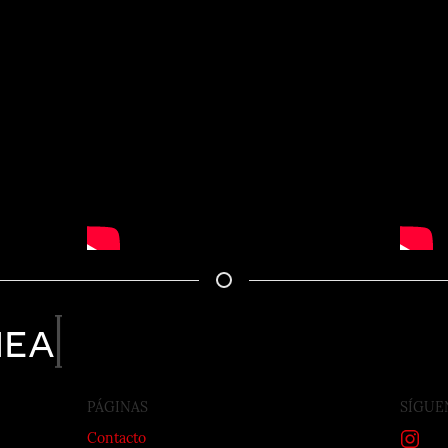
nea
PÁGINAS
SÍGUE
Contacto