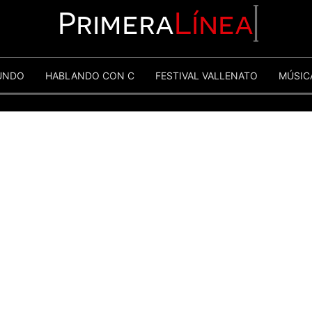
Primera
Línea
UNDO
HABLANDO CON C
FESTIVAL VALLENATO
MÚSIC