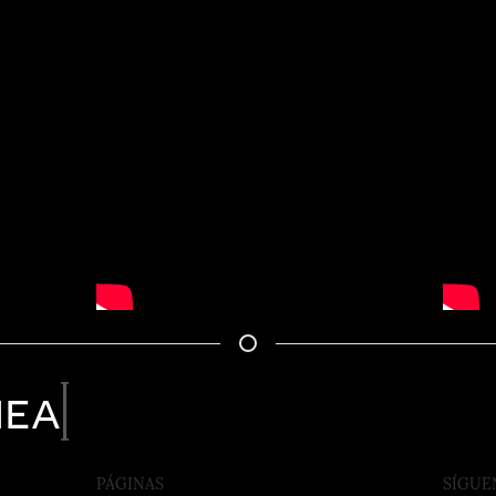
nea
PÁGINAS
SÍGUE