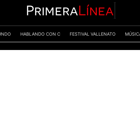
Primera
Línea
UNDO
HABLANDO CON C
FESTIVAL VALLENATO
MÚSIC