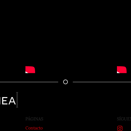
nea
PÁGINAS
SÍGUE
Contacto