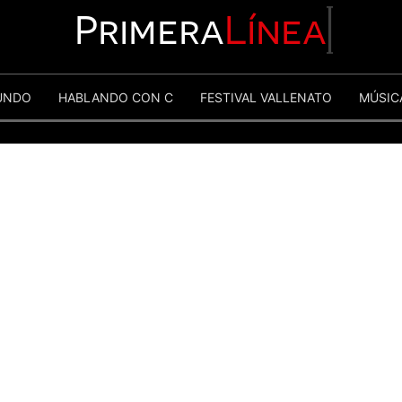
Primera
Línea
UNDO
HABLANDO CON C
FESTIVAL VALLENATO
MÚSIC