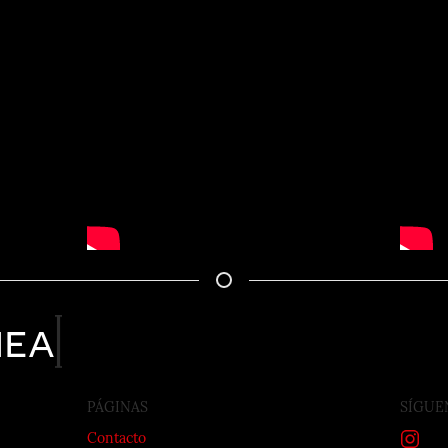
nea
PÁGINAS
SÍGUE
Contacto