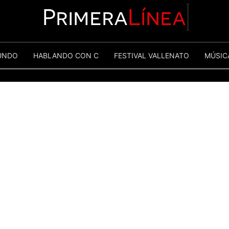
Primera
Línea
UNDO
HABLANDO CON C
FESTIVAL VALLENATO
MÚSIC