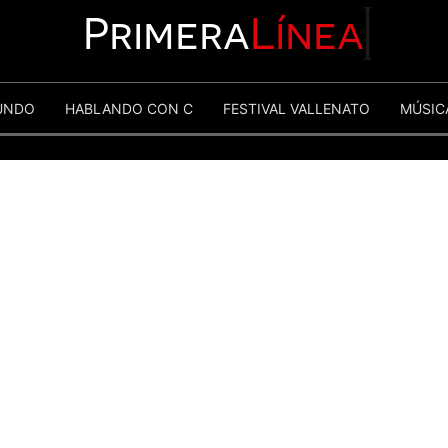
Primera
Línea
UNDO
HABLANDO CON C
FESTIVAL VALLENATO
MÚSIC