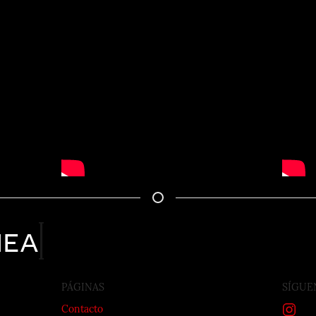
nea
PÁGINAS
SÍGUE
Contacto