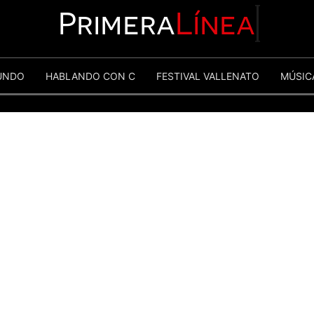
Primera
Línea
UNDO
HABLANDO CON C
FESTIVAL VALLENATO
MÚSIC