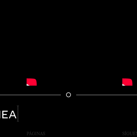
nea
PÁGINAS
SÍGUE