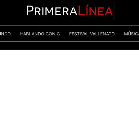
Primera
Línea
UNDO
HABLANDO CON C
FESTIVAL VALLENATO
MÚSIC