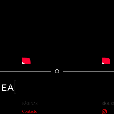
nea
PÁGINAS
SÍGUE
Contacto