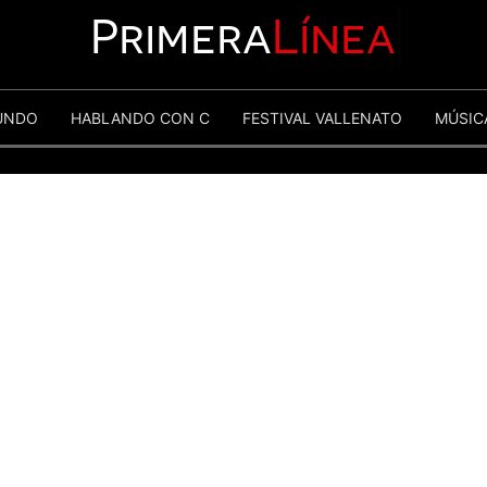
Primera
Línea
UNDO
HABLANDO CON C
FESTIVAL VALLENATO
MÚSIC