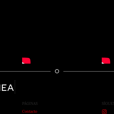
nea
PÁGINAS
SÍGUE
Contacto