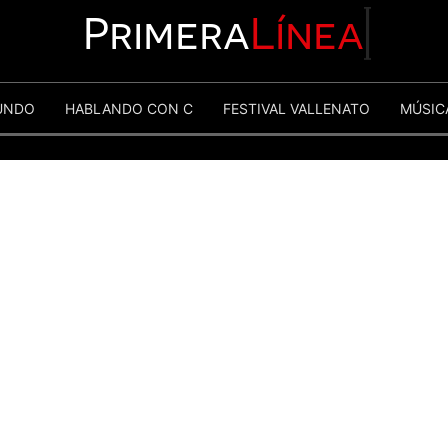
Primera
Línea
UNDO
HABLANDO CON C
FESTIVAL VALLENATO
MÚSIC