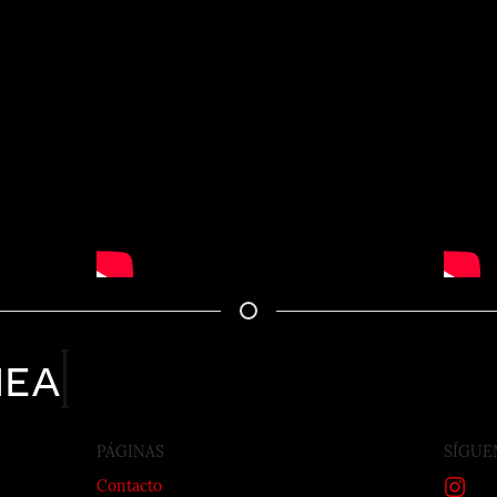
nea
PÁGINAS
SÍGUE
Contacto