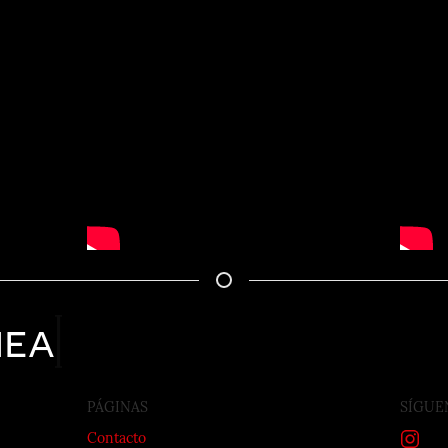
nea
PÁGINAS
SÍGUE
Contacto