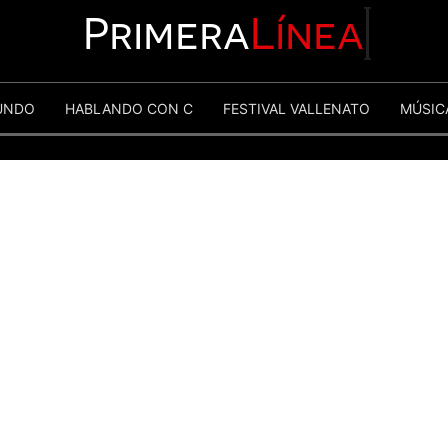
Primera
Línea
UNDO
HABLANDO CON C
FESTIVAL VALLENATO
MÚSIC