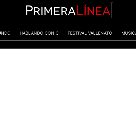
Primera
Línea
UNDO
HABLANDO CON C
FESTIVAL VALLENATO
MÚSIC