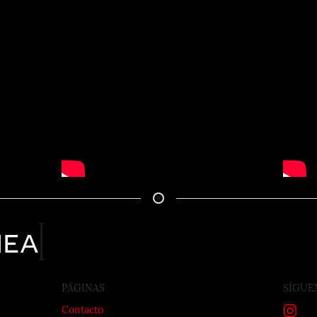
nea
PÁGINAS
SÍGUE
Contacto