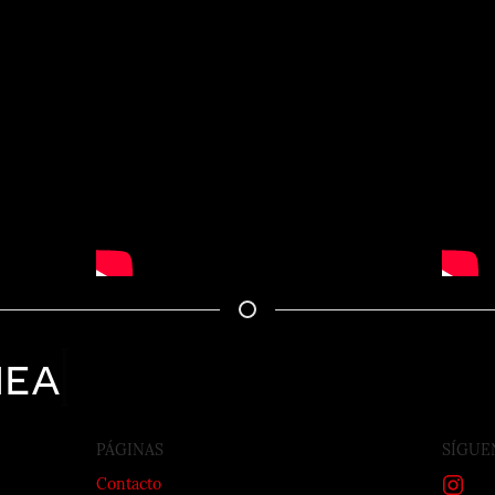
nea
PÁGINAS
SÍGUE
Contacto