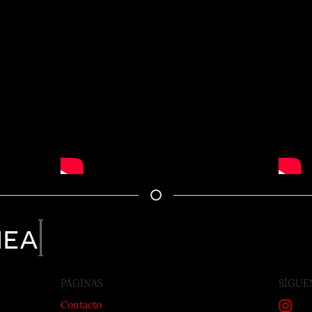
nea
PÁGINAS
SÍGUE
Contacto