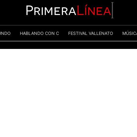
Primera
Línea
UNDO
HABLANDO CON C
FESTIVAL VALLENATO
MÚSIC