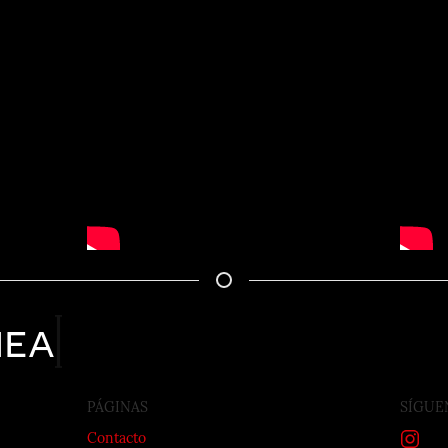
nea
PÁGINAS
SÍGUE
Contacto