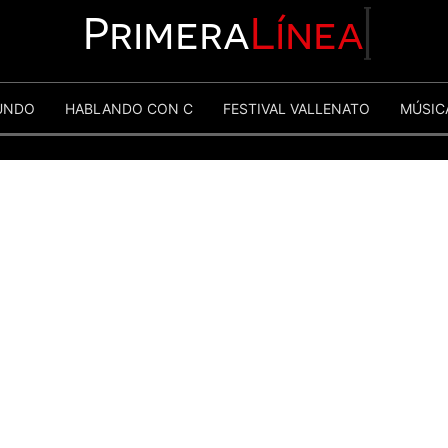
Primera
Línea
UNDO
HABLANDO CON C
FESTIVAL VALLENATO
MÚSIC