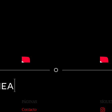
nea
PÁGINAS
SÍGUE
Contacto