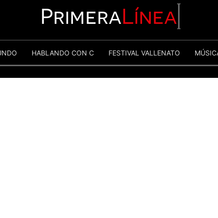
Primera
Línea
UNDO
HABLANDO CON C
FESTIVAL VALLENATO
MÚSIC