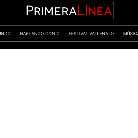
Primera
Línea
UNDO
HABLANDO CON C
FESTIVAL VALLENATO
MÚSIC