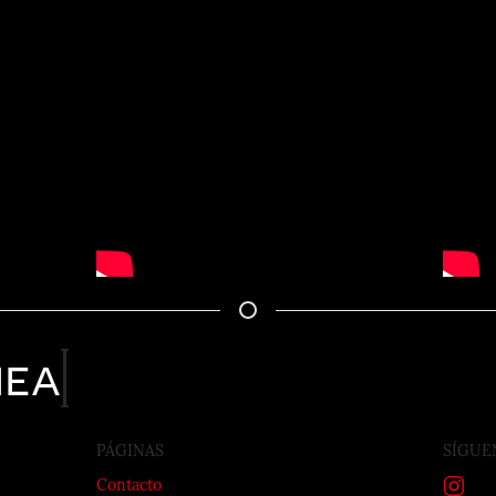
nea
PÁGINAS
SÍGUE
Contacto