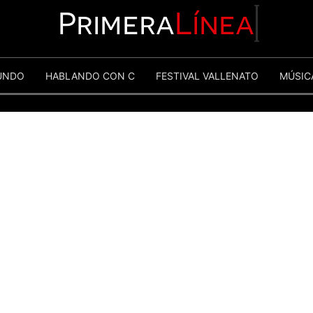
Primera
Línea
UNDO
HABLANDO CON C
FESTIVAL VALLENATO
MÚSIC