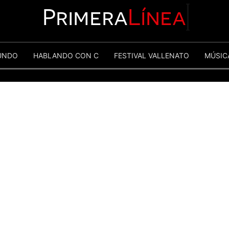
Primera
Línea
UNDO
HABLANDO CON C
FESTIVAL VALLENATO
MÚSIC