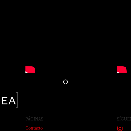
nea
PÁGINAS
SÍGUE
Contacto