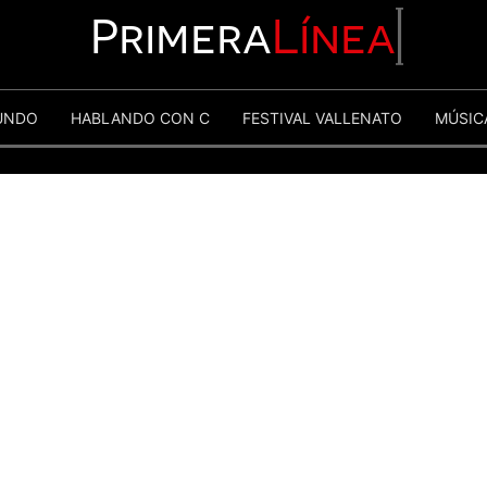
Primera
Línea
UNDO
HABLANDO CON C
FESTIVAL VALLENATO
MÚSIC