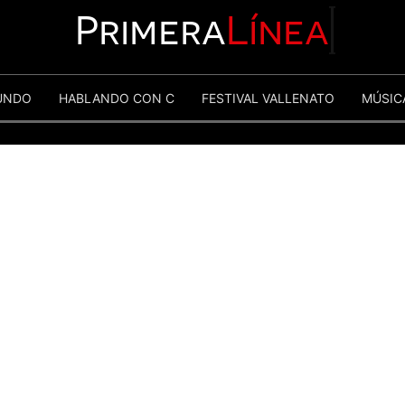
Primera
Línea
UNDO
HABLANDO CON C
FESTIVAL VALLENATO
MÚSIC