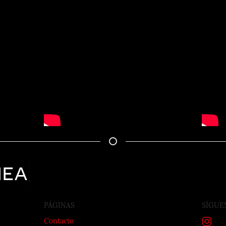
nea
PÁGINAS
SÍGUE
Contacto