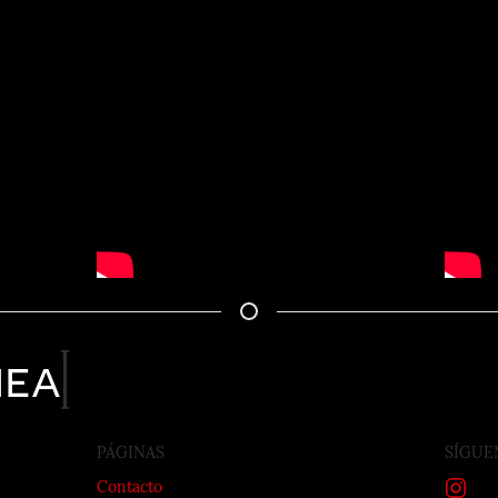
nea
PÁGINAS
SÍGUE
Contacto