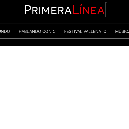
Primera
Línea
UNDO
HABLANDO CON C
FESTIVAL VALLENATO
MÚSIC