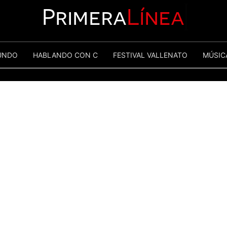
Primera
Línea
UNDO
HABLANDO CON C
FESTIVAL VALLENATO
MÚSIC