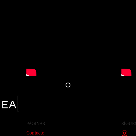
nea
PÁGINAS
SÍGUE
Contacto