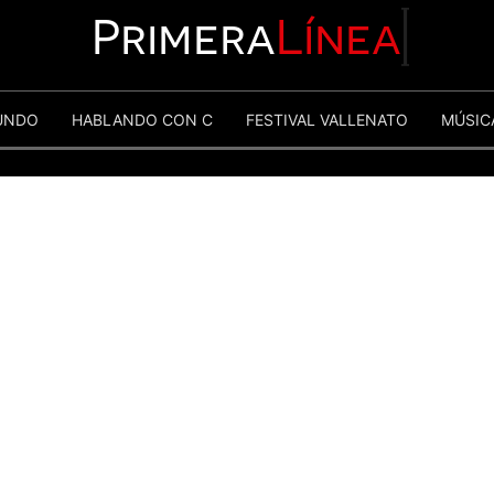
Primera
Línea
UNDO
HABLANDO CON C
FESTIVAL VALLENATO
MÚSIC