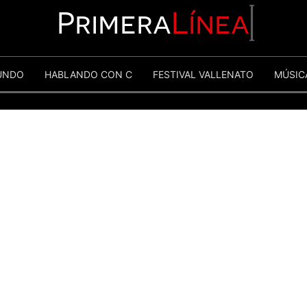
Primera
Línea
UNDO
HABLANDO CON C
FESTIVAL VALLENATO
MÚSIC