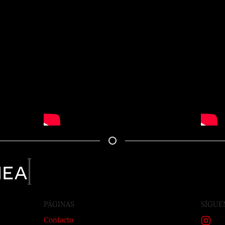
nea
PÁGINAS
SÍGUE
Contacto