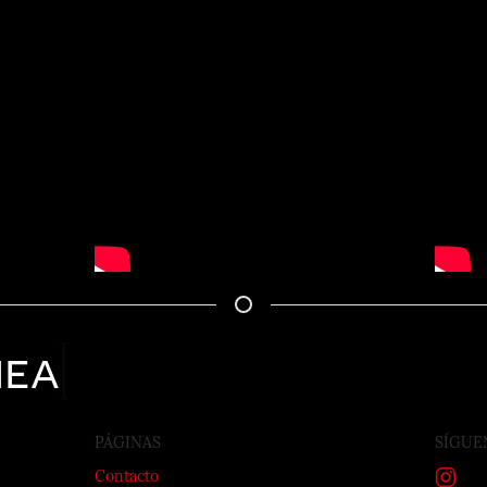
nea
PÁGINAS
SÍGUE
Contacto