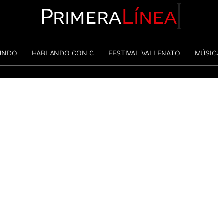
Primera
Línea
UNDO
HABLANDO CON C
FESTIVAL VALLENATO
MÚSIC