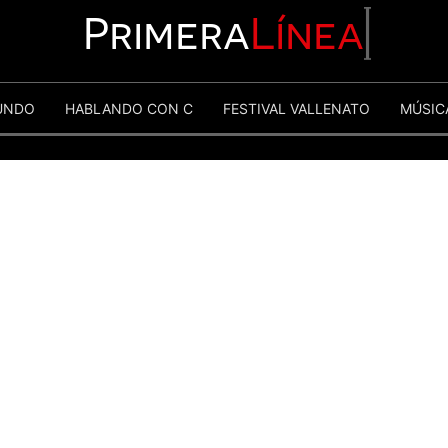
Primera
Línea
UNDO
HABLANDO CON C
FESTIVAL VALLENATO
MÚSIC