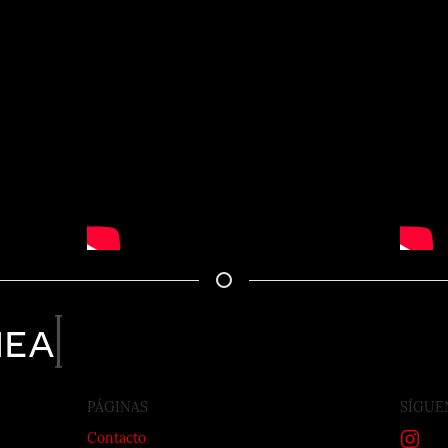
nea
PÁGINAS
SÍGUE
Contacto