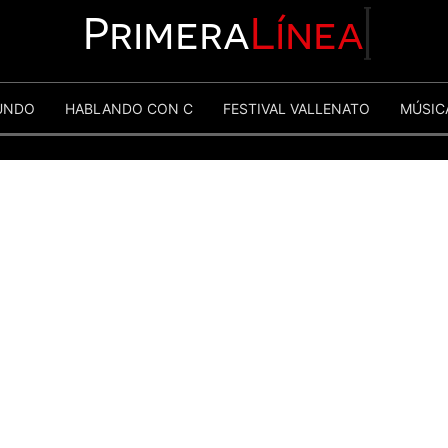
Primera
Línea
UNDO
HABLANDO CON C
FESTIVAL VALLENATO
MÚSIC