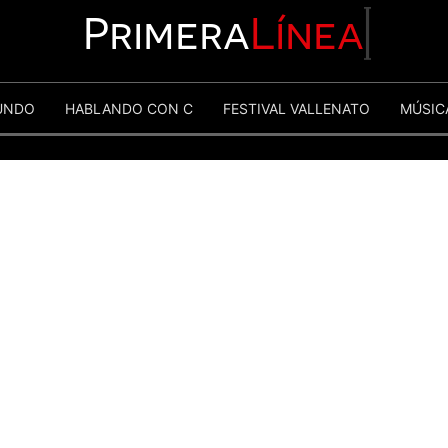
Primera
Línea
UNDO
HABLANDO CON C
FESTIVAL VALLENATO
MÚSIC