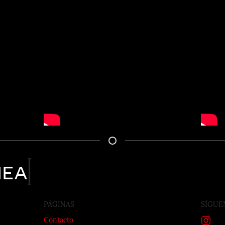
nea
PÁGINAS
SÍGUE
Contacto