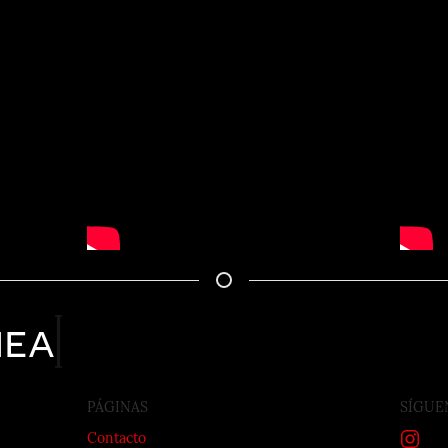
nea
PÁGINAS
SÍGUE
Contacto