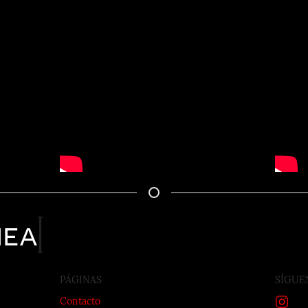
nea
PÁGINAS
SÍGUE
Contacto